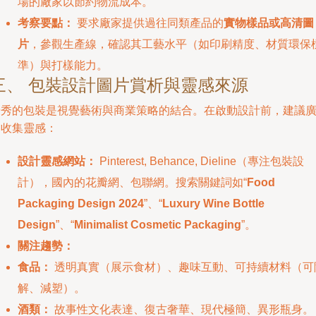
場的廠家以節約物流成本。
考察要點：
要求廠家提供過往同類產品的
實物樣品或高清圖
片
，參觀生產線，確認其工藝水平（如印刷精度、材質環保
準）與打樣能力。
三、 包裝設計圖片賞析與靈感來源
優秀的包裝是視覺藝術與商業策略的結合。在啟動設計前，建議
泛收集靈感：
設計靈感網站：
Pinterest, Behance, Dieline（專注包裝設
計），國內的花瓣網、包聯網。搜索關鍵詞如“
Food
Packaging Design 2024
”、“
Luxury Wine Bottle
Design
”、“
Minimalist Cosmetic Packaging
”。
關注趨勢：
食品：
透明真實（展示食材）、趣味互動、可持續材料（可
解、減塑）。
酒類：
故事性文化表達、復古奢華、現代極簡、異形瓶身。