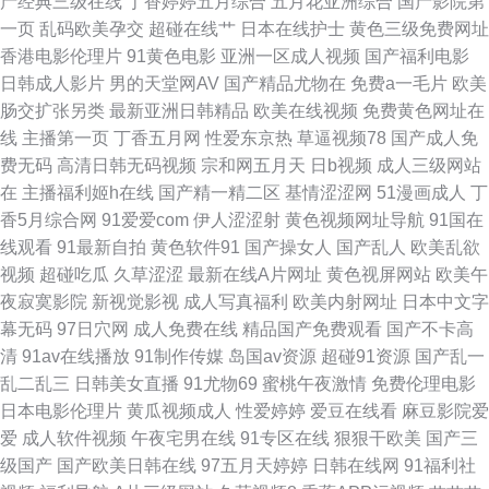
产经典三级在线
丁香婷婷五月综合
五月花亚洲综合
国产影院第
合娱乐在线 免费国产三级网址 亚洲不卡无码影院 91视频网站免费视频 国产
一页
乱码欧美孕交
超碰在线艹
日本在线护士
黄色三级免费网址
香港电影伦理片
91黄色电影
亚洲一区成人视频
国产福利电影
在线视频92 69av福利导航在线 国产精品高潮久久 日韩黄色无码网站 91香蕉
日韩成人影片
男的天堂网AV
国产精品尤物在
免费a一毛片
欧美
肠交扩张另类
最新亚洲日韩精品
欧美在线视频
免费黄色网址在
视频在线观 黄色小视频入口 亚洲午夜久久 99就要操逼 久久伊人影院 91人妻
线
主播第一页
丁香五月网
性爱东京热
草逼视频78
国产成人免
费无码
高清日韩无码视频
宗和网五月天
日b视频
成人三级网站
视频 久久九九综合 亚码精品国产精 av大蕉 玖玖偷拍热 新91视频福利 91苏
在
主播福利姬h在线
国产精一精二区
基情涩涩网
51漫画成人
丁
香5月综合网
91爱爱com
伊人涩涩射
黄色视频网址导航
91国在
州视频在线观看 黄色精品九一 夜间五月天AV 高清自慰成人 五月婷婷家庭教
线观看
91最新自拍
黄色软件91
国产操女人
国产乱人
欧美乱欲
视频
超碰吃瓜
久草涩涩
最新在线A片网址
黄色视屏网站
欧美午
师 av亚洲天堂资源网站 老司机电影院 亚洲老色熟女 91学社久久 91第一国
夜寂寞影院
新视觉影视
成人写真福利
欧美内射网址
日本中文字
幕无码
97日穴网
成人免费在线
精品国产免费观看
国产不卡高
产视频导航 大香蕉肏屄 夜间肏屄免费 超碰刺激福利 欧美日韩高清福利导航
清
91av在线播放
91制作传媒
岛国av资源
超碰91资源
国产乱一
乱二乱三
日韩美女直播
91尤物69
蜜桃午夜激情
免费伦理电影
97干伊人 A级片男人天堂 国产欧美日韩福利 青青草在线狠狠操 91高跟丝袜
日本电影伦理片
黄瓜视频成人
性爱婷婷
爱豆在线看
麻豆影院爱
爱
成人软件视频
午夜宅男在线
91专区在线
狠狠干欧美
国产三
在线观看 男人的天堂人人干 91社视频 欧美不卡的 中文字幕强奸 吃瓜黑料在
级国产
国产欧美日韩在线
97五月天婷婷
日韩在线网
91福利社