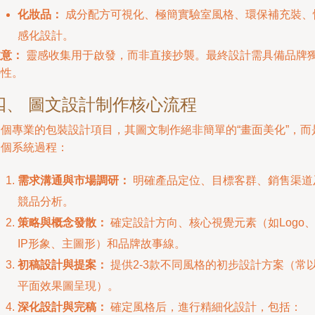
化妝品：
成分配方可視化、極簡實驗室風格、環保補充裝、
感化設計。
注意：
靈感收集用于啟發，而非直接抄襲。最終設計需具備品牌
特性。
四、 圖文設計制作核心流程
一個專業的包裝設計項目，其圖文制作絕非簡單的“畫面美化”，而
一個系統過程：
需求溝通與市場調研：
明確產品定位、目標客群、銷售渠道
競品分析。
策略與概念發散：
確定設計方向、核心視覺元素（如Logo
IP形象、主圖形）和品牌故事線。
初稿設計與提案：
提供2-3款不同風格的初步設計方案（常
平面效果圖呈現）。
深化設計與完稿：
確定風格后，進行精細化設計，包括：