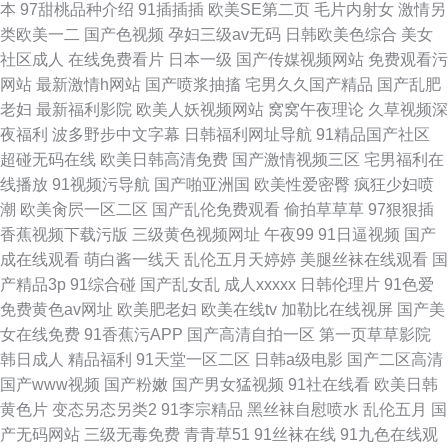
本
97甜桃品种介绍
91插插插
欧美SE第二页
毛片内射女
激情另
类欧美一二
国产色视频
孕妇三级av无码
日韩欧美色综合
美女
社区成人
在线免费看片
日本一级
国产传媒视频网站
免费观看污
网站
最新激情h网站
国产喷浆抽搐
宅男久久国产精品
国产乱肥
老妇
最新福利影院
欧美人妖视频网站
窝窝午夜理论
久草视频深
夜福利
波多野步中文字幕
日韩福利网址导航
91精品国产社区
超碰无码在线
欧美日韩高清免费
国产激情视频三区
宅男福利在
线播放
91视频污导航
国产啪亚洲国
欧美性爱密臀
疯狂少妇喷
潮
欧美肏屄一区二区
国产乱伦免费观看
偷拍草草草
97狠狠插
香蕉视频下载污版
三级黄色视频网址
午夜99
91日逼视频
国产
成在线观看
萌白酱一线天
乱伦五月天婷婷
美腿丝袜在线观看
国
产精品3p
91综合碰
国产乱女乱
成人xxxxx
日韩伦理片
91色爱
免费黄色av网址
欧美肥老妇
欧美在线tv
加勒比在线视屏
国产美
女在线免费
91香蕉污APP
国产高清自拍一区
第一页草草影院
韩日成人
精品福利
91天堂一区二区
日韩a级电影
国产二区高清
国产www视频
国产粉嫩
国产男女猛视频
91社在线看
欧美日韩
黄色片
变态另态另类2
91李宗精品
黑丝袜自慰喷水
乱伦五月
国
产无码网站
三级无毒免费
青青草51
91丝袜在线
91九色在线观