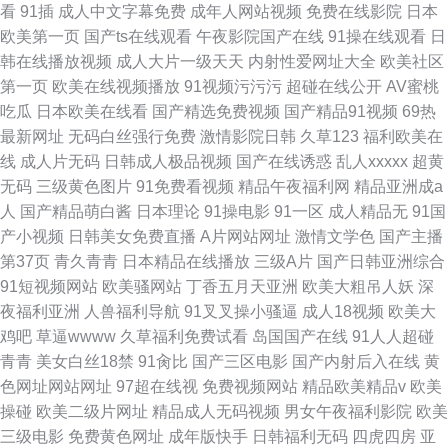
看
91插
成人中文字幕免费
成年人网站视频
免费在线影院
日本
欧美第一页
国产ts在线观看
午夜影院国产在线
91操在线观看
日
韩在线播放视频
成人大片一级天天
内射性爱网址大全
欧美社区
第一页
欧美在线视频播放
91视频污污污
超碰在线公开
AV蜜桃
吃瓜
日本欧美在线看
国产精选免费视频
国产精品91视频
69热
最新网址
无码白丝强行免费
激情影院日韩
久草123
福利欧美在
线
成人片无码
日韩成人极品视频
国产在线诱惑
乱人xxxxx
超黄
无码
三级黄色图片
91免费看视频
精品午夜福利网
精品亚洲成a
人
国产精品萌白酱
日本理论
91操电影
91一区
成人精品无
91国
产小视频
日韩美女免费直播
A片网站网址
激情文学色
国产主播
第37页
青久青青
日本精品在线播放
三级A片
国产日韩亚洲综合
91短视频网站
欧美骚网站
丁香五月天亚洲
欧美大粗吊人妖
深
夜福利亚洲
人兽福利导航
91叉叉操小骚逼
成人18视频
欧美大
鸡吧
草逼wwww
久草福利免费试看
岛国国产在线
91人人超碰
青青
美女白丝18禁
91肏比
国产三区电影
国产内射后入在线
黄
色网址网站网址
97超在线视
免费视频网站
精品欧美精品v
欧美
操碰
欧美二级片网址
精品成人无码视频
男女午夜福利影院
欧美
三级电影
免费黄色网址
成年版快手
日韩福利无码
四虎四房
亚