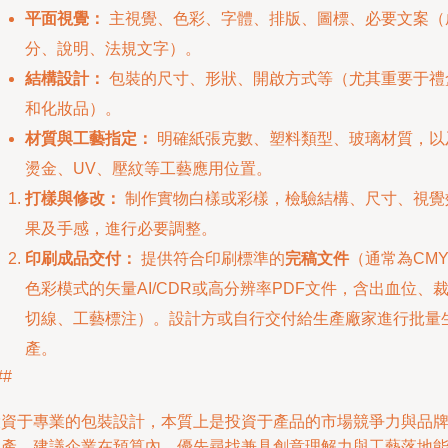
平面視覺：
主視覺、色彩、字體、排版、圖標、必要文案（
分、說明、法規文字）。
結構設計：
包裝的尺寸、形狀、開啟方式等（尤其重要于禮
和化妝品）。
材質與工藝指定：
明確紙張克數、塑料類型、玻璃材質，以
燙金、UV、壓紋等工藝應用位置。
打樣與修改：
制作實物白樣或彩樣，檢驗結構、尺寸、視覺
果及手感，進行必要調整。
印刷成品交付：
提供符合印刷標準的
完稿文件
（通常為CMY
色彩模式的矢量AI/CDR或高分辨率PDF文件，含出血位、
切線、工藝標注）。設計方或自行交付給生產廠家進行批量
產。
##
投資于專業的包裝設計，本質上是投資于產品的市場競爭力與品
資產。建議企業在預算內，優先尋找兼具創意理解力與工藝落地