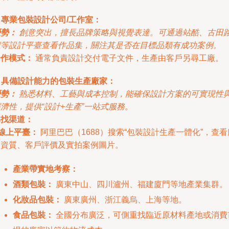
. 專業包裝設計公司/工作室：
優勢：
創意突出，擅長品牌策略與視覺表達。可通過站酷、古田路
號等設計平臺查看作品集，關注其是否在目標品類有成功案例。
合作模式：
通常負責設計交付電子文件，生產由客戶另尋工廠。
. 具備設計能力的包裝生產廠家：
優勢：
熟悉材料、工藝與成本控制，能確保設計方案的可實現性
濟性，提供“設計+生產”一站式服務。
尋找渠道：
線上平臺：
阿里巴巴（1688）搜索“包裝設計生產一體化”，查看
家資質、客戶評價及實拍案例圖片。
產業帶實地考察：
酒類包裝：
廣東中山、四川瀘州、福建廈門等地產業集群。
化妝品包裝：
廣東廣州、浙江義烏、上海等地。
食品包裝：
全國分布廣泛，可側重找臨近原材料產地或消費