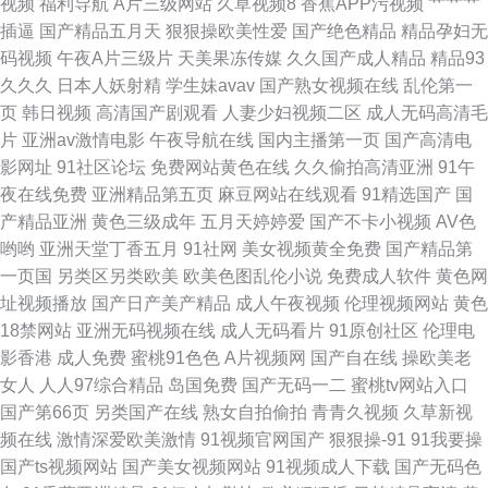
视频
福利导航
A片三级网站
久草视频8
香蕉APP污视频
艹艹艹
线麻烦 美女诱惑 国产精品第1页 91丝袜在线 久操网国产精品 91桃色国产探
插逼
国产精品五月天
狠狠操欧美性爱
国产绝色精品
精品孕妇无
码视频
午夜A片三级片
天美果冻传媒
久久国产成人精品
精品93
花 青青草原电影院 大香蕉狼人窝 亚洲婷婷综合网 97护士超碰在线 免费在线
久久久
日本人妖射精
学生妹avav
国产熟女视频在线
乱伦第一
页
韩日视频
高清国产剧观看
人妻少妇视频二区
成人无码高清毛
观看AV 中文字幕十六区 变态另类无码 欧美日韩福利成人在线 91大香萑 男
片
亚洲av激情电影
午夜导航在线
国内主播第一页
国产高清电
影网址
91社区论坛
免费网站黄色在线
久久偷拍高清亚洲
91午
人天堂狠狠干 欧美视频不卡 91入口黑丝 人人肏肏 偷拍99热 日本岛国大片
夜在线免费
亚洲精品第五页
麻豆网站在线观看
91精选国产
国
产精品亚洲
黄色三级成年
五月天婷婷爱
国产不卡小视频
AV色
玖玖伊人热 国产第一页在线 老湿机欧美视频 四虎院网站 97超碰大香蕉 91巨
哟哟
亚洲天堂丁香五月
91社网
美女视频黄全免费
国产精品第
一页国
另类区另类欧美
欧美色图乱伦小说
免费成人软件
黄色网
炮视频在线 久热这里都是精品19
址视频播放
国产日产美产精品
成人午夜视频
伦理视频网站
黄色
18禁网站
亚洲无码视频在线
成人无码看片
91原创社区
伦理电
影香港
成人免费
蜜桃91色色
A片视频网
国产自在线
操欧美老
女人
人人97综合精品
岛国免费
国产无码一二
蜜桃tv网站入口
国产第66页
另类国产在线
熟女自拍偷拍
青青久视频
久草新视
频在线
激情深爱欧美激情
91视频官网国产
狠狠操-91
91我要操
国产ts视频网站
国产美女视频网站
91视频成人下载
国产无码色