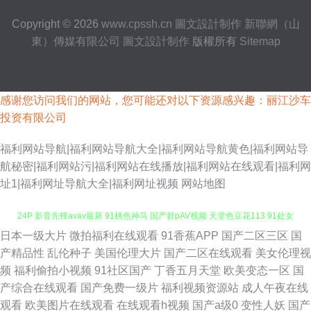
Copyright © 2026
www.cpssh.cn
圖文設計制作
新聯網（山
東）傳媒有限公司
圖文設計制作
版權所有
Sitemap
感谢您访问我们的网站，您可能还对以下资源感兴趣：丽江沙车
投资有限公司
福利网站导航|福利网站导航大全|福利网站导航黄色|福利网站导
航秘密|福利网站污|福利网站在线播放|福利网站在线观看|福利网
址1|福利网址导航大全|福利网址视频
网站地图
日本一级大片
微拍福利在线观看
91香蕉APP
国产二区三区
国
九1网页免费 日韩av第三页 国产精品自在线拍国产 男人天堂在AV 色妇女
产精品性
乱伦种子
美国伦理大片
国产二区在线观看
美女伦理视
频
福利偷拍小视频
91社区国产
丁香五月天堂
欧美变态一区
国
24P 影音先锋avav最新 91桃色神马 国产群pAV视频 天堂色豆花113 91处女
产综合在线观看
国产免费一级片
福利视频资源站
成人午夜在线
观看
欧美图片在线观看
在线观看h视频
国产a级0
变性人妖
国产
在线 国产福利导视频导航 亚洲性爱c 草莓干逼 91综合娱乐在线 91人妻喷水