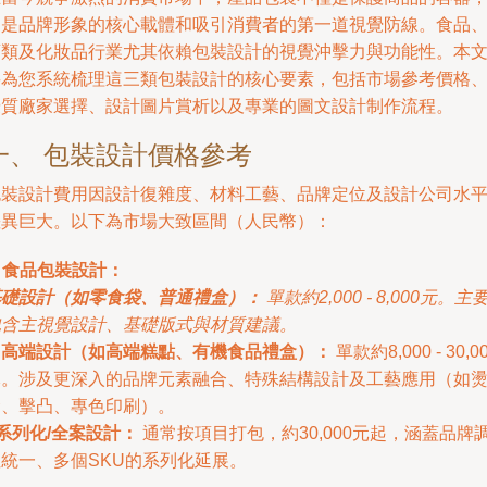
更是品牌形象的核心載體和吸引消費者的第一道視覺防線。食品
酒類及化妝品行業尤其依賴包裝設計的視覺沖擊力與功能性。本
將為您系統梳理這三類包裝設計的核心要素，包括市場參考價格
優質廠家選擇、設計圖片賞析以及專業的圖文設計制作流程。
一、 包裝設計價格參考
包裝設計費用因設計復雜度、材料工藝、品牌定位及設計公司水
差異巨大。以下為市場大致區間（人民幣）：
. 食品包裝設計：
基礎設計（如零食袋、普通禮盒）：
單款約2,000 - 8,000元。主
包含主視覺設計、基礎版式與材質建議。
中高端設計（如高端糕點、有機食品禮盒）：
單款約8,000 - 30,0
元。涉及更深入的品牌元素融合、特殊結構設計及工藝應用（如
金、擊凸、專色印刷）。
系列化/全案設計：
通常按項目打包，約30,000元起，涵蓋品牌
性統一、多個SKU的系列化延展。