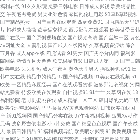
福利在线
91久久影院
免费日韩电影
日韩成人影视
欧美精品性
交
午夜宅男免费
另类亚洲色情
家庭乱伦理电影
91草B草B视频
资源网 91高清系列 91自拍com 色欧美色综合色天堂 91成人进入入口 91小
国产精品熟女一
国产巨乳在线观看
四虎免费91
国内精品无码短
片
超碰成人操操
欧美猛交视频
西瓜影院在线观看
欧美做受日韩
网站免费 福利AV导航在线 人妻精品久久在线 91P0RN九色熟女 91网址午夜
国产在线一
国产原创视频在线
国产视频高清
国产丝袜一区
黄色
av网址大全
人妻乱视
国产成人在线网站
久草视频资源站
综合
国产黄在线观看一区 95av 激情与性爱 日本成人在线观看一区 91苹果tv 91手
五月香
成人app在线
四虎试看
91男女
国产男小鲜肉同
福利影
院网站
激情五月天色色
欧美极品电影
日韩成人第一页
国产日韩
机在线视频观看 91大片免费看 成人黄色剧场 欧美性爱首页 亚洲五区无码 91
欧美电影
久久机热
成人午夜网
黄色天堂男人
操视频免费91
日
韩中文在线
精品中的精品
97国产精品视频
91美女在线视频
51
夜射猫 欧美性爱91人妻 wwwsese 国产婷婷操逼视频 91人妻人妻 影音先锋
欧美
一区精品麻豆经典
国产在线观看资源
波多野洁衣视频
污网
站免费看
特级欧美在线观看
自拍视频91
91艹艹
久草网在线
18
A∨色吧 www国产精品 91大神在线观看视频 91九色精品蝌蚪 影音先锋色a
福利影院
老司机蜜桃在线
成人精品一区二区
韩日爆乳无码三级
欧美伦理电影网站
艹艹操操
AV黄色观看网站
日韩欧美在线国
日本论理第一页 激情综合色网 91在线免费观看大全 91视频国产 一区二区成
产
新91视频网
国产精品分类在线
97午夜福利视频
岛国AV动作
无码
波多野吉依电影
小h片免费
国产精品色色视屏
国产午夜成
人精品 欧美成人H版在线视频 殴美性交精品 五月婷婷激情网 51福利视频导
人
最新日韩精品
91福利视频导航
欧美喷水影院
91爱爱视频
欧
美色图论坛
91榴莲小视频
国产高清一卡新区
国产看片资源
二