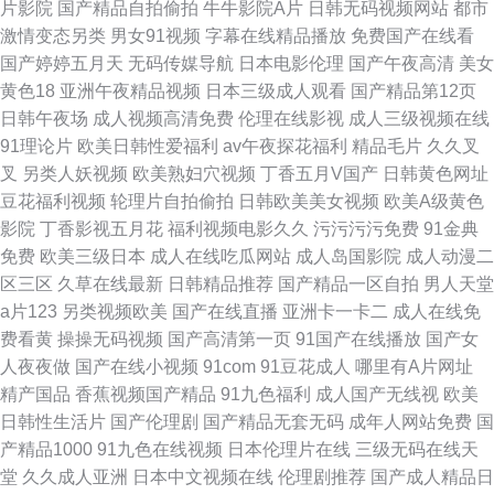
片影院
国产精品自拍偷拍
牛牛影院A片
日韩无码视频网站
都市
激情变态另类
男女91视频
字幕在线精品播放
免费国产在线看
国产婷婷五月天
无码传媒导航
日本电影伦理
国产午夜高清
美女
黄色18
亚洲午夜精品视频
日本三级成人观看
国产精品第12页
日韩午夜场
成人视频高清免费
伦理在线影视
成人三级视频在线
91理论片
欧美日韩性爱福利
av午夜探花福利
精品毛片
久久叉
叉
另类人妖视频
欧美熟妇穴视频
丁香五月V国产
日韩黄色网址
豆花福利视频
轮理片自拍偷拍
日韩欧美美女视频
欧美A级黄色
影院
丁香影视五月花
福利视频电影久久
污污污污免费
91金典
免费
欧美三级日本
成人在线吃瓜网站
成人岛国影院
成人动漫二
区三区
久草在线最新
日韩精品推荐
国产精品一区自拍
男人天堂
a片123
另类视频欧美
国产在线直播
亚洲卡一卡二
成人在线免
费看黄
操操无码视频
国产高清第一页
91国产在线播放
国产女
人夜夜做
国产在线小视频
91com
91豆花成人
哪里有A片网址
精产国品
香蕉视频国产精品
91九色福利
成人国产无线视
欧美
日韩性生活片
国产伦理剧
国产精品无套无码
成年人网站免费
国
产精品1000
91九色在线视频
日本伦理片在线
三级无码在线天
堂
久久成人亚洲
日本中文视频在线
伦理剧推荐
国产成人精品日