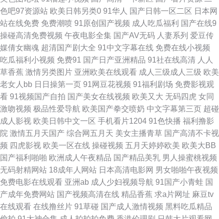
航 欧美123 91AV电影 AV亚洲超碰 久久一品道影院在线 午夜福利电源 91国
色吧97资源站
欧美日韩另类0
91华人
国产日韩一区二区
日本网
站在线免费
免费潮喷
91原创国产视频
成人吃瓜福利
国产在线9
产尤物在线视频 wwwcom黄瓜视频 日本成人在线观看一区 91国产夜色猫 福
操碰高清免费视频
午夜电影全集
国产AV无码
人妻系列
爱豆传
媒倩女幽魂
超清国产剧大全
91中文字幕在线
免费在线小视频
利秒拍91 日本不卡久久精品 在线午夜浮力影院 91视频库 国产成人在线综合
吃瓜福利小视频
免费91
国产日产亚洲精品
91社在线高清
人人
草香蕉
激情另类图片
亚洲欧美在线观看
成人三级成人三级
欧美
欧美日韩高清福利导航 91免费视频资源 国产精品自拍网99 日韩欧美a片在
老女人bb
日日操第一页
91网豆花视频
91福利剧场
免费影视观
看
91视频国产自拍
国产美女在线视频
欧美又大
无码四虎
女同
线观看 91国家免费在线观看 免费观看成人18 91cn在线观看视频 91直接观
激吻视频
极品性爱导航
欧美国产拳交喷奶
中文字幕第三页
超碰
成人影视
欧美日韩中文一区
手机看片1204
91色快播
福利撸影
看入口 免费成人福利 91cn在线视频 wwwAv黑丝 蜜桃视频在线播放 五月花
院
激情五月天国产
综合网五月天
美女主播青草
国产高清不卡视
频
四虎影视
欧美一区在线
操碰视频
五月天婷婷欧美
欧美大BB
影院 91色情在线观看 国产av资源大全 青青草原伊人网在线 91熟女边播放
国产福利啪啪
欧洲成人午夜精品
国产精品美乳
男人操蜜桃视频
无码射精网站
18成年人网站
日本高清电影网
男女啪啪午夜视频
九色PORNY95 色婷婷亚洲精品 91视频在线资源网 国产福利精品一 欧美日
免费电影在线观看
亚洲ab
成人少妇视频导航
91国产小青蛙
国
产成年免费网站
国产视频高清在线
精品香蕉
求a片网址
麻豆tv
韩网址 69老湿机午夜福利区 91资源网址在线观看 欧亚黄色精品 91大神网址
在线观看
在线撸丝片
91草碰
国产成人激情视频
黑料吃瓜精品
偷拍
91大神合集
成人拍拍拍免费
香港伦理剧
日韩大片观看网