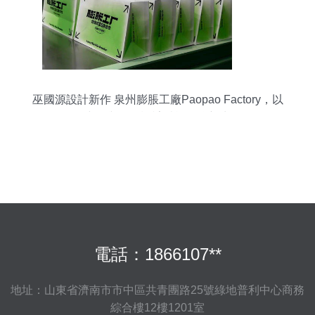
巫國源設計新作 泉州膨脹工廠Paopao Factory，以
空間與平面設計賦能品牌新生
電話：1866107**
地址：山東省濟南市市中區共青團路25號綠地普利中心商務
綜合樓12樓1201室