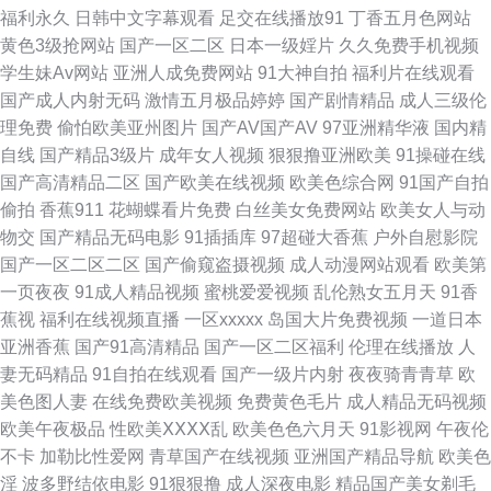
福利永久
日韩中文字幕观看
足交在线播放91
丁香五月色网站
黄色3级抢网站
国产一区二区
日本一级婬片
久久免费手机视频
在线 91nav 无码人妻影音先锋 深夜成人AV福利 欧美三级毛片 国产草莓 91
学生妹Av网站
亚洲人成免费网站
91大神自拍
福利片在线观看
国产成人内射无码
激情五月极品婷婷
国产剧情精品
成人三级伦
黄在线观看网 亚成人洲电影在线 国内精品久久人 色天堂91 91插视频 91直
理免费
偷怕欧美亚州图片
国产AV国产AV
97亚洲精华液
国内精
自线
国产精品3级片
成年女人视频
狠狠撸亚洲欧美
91操碰在线
播啪啪 福利社在线观看 男人的天堂综合网 有码在线www 91热爆 爱草人人
国产高清精品二区
国产欧美在线视频
欧美色综合网
91国产自拍
偷拍
香蕉911
花蝴蝶看片免费
白丝美女免费网站
欧美女人与动
网 狼伊人久久 日韩三级视频 91操碎 91在线深夜 岛国av搬运工 欧美另类
物交
国产精品无码电影
91插插库
97超碰大香蕉
户外自慰影院
国产一区二区二区
国产偷窥盗摄视频
成人动漫网站观看
欧美第
bdsm 51黑料福利社在线 91碰碰 www成人三级 久久福利社 人妖伪娘 亚洲a
一页夜夜
91成人精品视频
蜜桃爱爱视频
乱伦熟女五月天
91香
蕉视
福利在线视频直播
一区xxxxx
岛国大片免费视频
一道日本
不卡 91色色高清国产 肏屄小视频吧 精品一二三四五九V 日韩37页 一本一本
亚洲香蕉
国产91高清精品
国产一区二区福利
伦理在线播放
人
妻无码精品
91自拍在线观看
国产一级片内射
夜夜骑青青草
欧
久久a久久 91视频在线观看视频 福利视频999 九一综合色 日韩精品在线人妻
美色图人妻
在线免费欧美视频
免费黄色毛片
成人精品无码视频
欧美午夜极品
性欧美ⅩⅩⅩⅩ乱
欧美色色六月天
91影视网
午夜伦
91海角社区在线看 阿V中文资源在线 国产在线9199视频 日韩精品无码网址
不卡
加勒比性爱网
青草国产在线视频
亚洲国产精品导航
欧美色
淫
波多野结依电影
91狠狠撸
成人深夜电影
精品国产美女剃毛
亚洲av成人电影不卡 91入口17 www91激情com 久久国产精品V 日韩高清丁