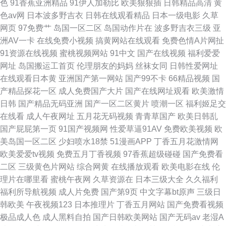
色
91香蕉亚洲精品
91伊人加勒比
欧美狠狠插
日韩精品高清
黄
色av网
日本波多野吉衣
日韩在线观看精品
日本一级电影
久草
网页
97免费艹
岛国一区二区
岛国动作片在
波多野吉衣三级
亚
洲AV一卡
在线免费小视频
搞黄网站在线观看
免费色情A片网扯
91资源在线视频
蜜桃视频网站
91中文
国产在线视频
福利爱爱
网址
岛国搬运工首页
伦理朋友的妈妈
丝袜女同
日韩性爱网址
在线观看日本黄
亚洲国产第一网站
国产99不卡
66精品视频
国
产精品探花一区
成人免费国产大片
国产在线网址观看
欧美激情
日韩
国产精品无码亚洲
国产一区二区黄片
喷潮一区
福利姬足交
在线看
成人午夜网址
五月花无码视频
青青草国产
欧美日韩乱
国产屁屁第一页
91国产视频网
性爱草逼91AV
免费欧美视频
欧
美岛国一区二区
少妇喷水18禁
51漫画APP
丁香五月花激情网
欧美爱爱tv视频
免费五月丁香视频
97香蕉超级碰碰
国产免费看
二区
三级黄色片网站
综合网黄
在线播放观看
欧美电影在线
伦
理片在哪里看
蜜桃午夜网
久草资源在
日本三级大全
久久福利
福利所导航视频
成人片免费
国产第9页
中文字幕bt原声
三级日
韩欧美
午夜视频123
日本推理片
丁香五月网站
国产免费看视频
极品成人色
成人黑料自拍
国产日韩欧美网站
国产无码av
老湿A