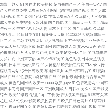
加勒比熟女
91碰在线
欧美裸模
萌白酱国产一区
美国一级AV
国
产人在线成免费
免费黄色A片网址
微拍福利国产视频
国产人成
香 影视先锋中文AV少妇 91人妻国产丝袜 操91网 国产视屏91区 欧美人成电
无码视频
国产原创区色花堂
在线免费黄A片
久草福利
乱伦家庭
成人午夜免费视频
人妖射精
国产屁屁
国产精品天干天
国产精品
影在线一区 亚洲成人日韩欧美 91人妻人人操人人爱 九九久久视频 国产精品
午夜一区
中文字幕无码人妻
日本不卡二区
国产日韩91
久草福
利视频网
91日日夜夜91
超碰碰天天操
91草草酒店视频
韩日一
超碰 www美女色色 久久六视频 丝足av 91草莓 91试看 av在线资源导航 国产
区二区
国产激情视频网站
成人视频日本
茄子视频污
亚洲色欲天
天
成人丝瓜视频下载
日韩逼网
精东传媒入口
黄wwww色
香港
日一韩 老牛福利导航 无码素人福利 91极品自拍色色网 wwwmnioncn 国产日
伦理电影在线
成人影院在线播放
欧美足交一区二区
91视频电影
另类四虎
亚洲东京热
国产不卡在线
91九色视频
日本天堂视频
韩综合福利 欧美日韩中文在线 午夜夫妻影院 91九色porn蝌科 97伦理影院
导航
日本三级光棍影院
91大神精品
欧美怡红院院二区
爱豆传
媒观看网站
综合日韩欧美
草逼网首页
国产日韩精品91
91视频
九一抖音视频 日韩SS 亚洲中文字幕b网 91精品在线观看竹菊 东方在线日韩
网站在线
69性影院
福利资源在线
91自拍最新网址
青青草国产
成人
黄色岛国网站
欧美一xxxxx
欧美gayv
91色情激情网
中国韩
AV 蜜桃成人网站 五月香蕉加勒比婷4 91大片在线 91网页入口免费www 国
国日本高清
国产国产一区
亚洲欧洲成人
日韩在线
久久国产影视
综合
欧美69潮喷
伦理片app下载
激情视频国产精品
91草莓久草
产精品资源 人人妻人人妻人人草 51福利不卡 95福利视频 国自区视频50页
超碰
成人性爱aa影院
欧美性爱插插
欧美日韩色黄片
91草莓影
院
午夜电影网久久
国产丝袜美女
国产精彩视频
操碰视屏
国产
日韩精品福利导航 91V九色 91亚洲精品无码万宁 蜜桃视频网址 五月天福利