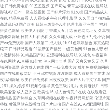
wwwav东方av 欧美人妖调教 91n免费看导航 传媒视频在线看 免费香蕉污蜜
址
日韩免费电影
91羞羞视频
国产网站
青草全福视在线
性导航
影视AV
日本一级在线视频
国产好片浮力
91久操
国产精品成人
桃 伊人福利频在线 91熟女免费视频 欧美性网 91黄观看 国产在线小视频 日
在线
精品免费看
人人看操碰
午夜伦理电影网
久久国自产拍精品
高清乱码0
国产欧美
日韩三级黄色A片
伦理电影亚洲国产
福利
韩韩日免费视频 91白丝国产在线 97性福 老熟妇一区 性爱1234 91色桃 国产
姬黄色网址
欧美伊人影院
丁香成人五月花
黄色网网址女
久草视
频最新网址
日韩大片在线看
久久亚洲人成
亚州色图乱伦小说
国
精诚精品 五月婷婷久草在线视频 91在线导航 久久色一区 午夜寂寞精品影院
产va免费观看
国产人妖第二
成人影片h
91色婷婷瑟色
东京热狠
狠草
日韩精品观看
91最新国产精品
一级黄色网
91色色人妻
都
91无码色图 久草cn 伊人久久狼 91网站在线入口 黑料有码 欧美精品91爱爱
市激情婷婷
91精品国产91
云涩福利在线导航
91视色
午夜福利
在线网站
91直播
91处女
伊人网青青草
国产又爽又黄又无
久草
91在线深夜 欧美不卡123 一本一道NV高清 www黄ww 久久人妻视频 香蕉AV
福利资源网
东方成人在线
国产一级免费大片
成年免费视频网站
国产在线播放网站
亚洲日本视频
淫淫网网
成人影视国产在线
深
久久 91色狼片 国色天香八区2区 色老六综合 操逼操色图 欧日韩美精品四区
夜福利网址
欧美在线免费看
日夜夜欧美
国产大片中文字幕
国产
片91
操久婷婷
91视频你懂得
黄色三级片毛片
免费电影片
日韩
91精东传媒网站 国产熟女一区 日韩欧美乱综合 91豆花原创 丰满人妻精品一
欧美爱爱
成人亚洲区
欧美性16
成人色情黄片在线
在线观看亚
洲精品
国产热综合
久草网视频在线看
午夜精品网影院
伦理片完
区二区 青青草原影院 91网站在线免费下载 久久小视频 91cn在线播放 91综
整版
黄视网站在线播放
国产片自拍
国产在线91
AV亚洲网址
国