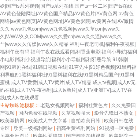
妖|国产ts系列视频|国产ts系列在线|国产ts一区二区|国产ts在线
AV黄色登陆网址|AV黄色国产精品|AV黄色片|AV黄色网|av黄色
网络|av黄色网页|AV黄色网址|AV黄色影院|av黄网在线|AV激情
久久
www九色com|www九色视频|www久草con|www久
久|WWW久久COM|www久久爱cn|www久久逼|www久久
艹|www久久传媒|www久久精品
福利午夜老司机|福利午夜视频|
福利午夜有码|福利午夜在线观看|福利香蕉电影|福利小导航|福利
小电影|福利小视频导航|福利小小导航|福利邪恶导航
91韩剧
网|91韩剧在线|91韩日视频在线|91夯先生|91好色视频|91黑料福
利导航|91黑料福利社|91黑料福利在线|91黑料精品国产|91黑料
蜜桃
成人TV爱爱|成人TV黄片|成人TV精品|成人tv视频|成人tv无
码在线|成人TV午夜福利|成人tv新片|成人TV亚洲TV|成人TV在
线|成人tv在线观看
主站蜘蛛池模板：
老熟女视频网站
|
福利社黄色片
|
久久免费国
产视频
|
国内免费在线视频
|
久草视频聊天
|
影音先锋日本熟女
|
欧美激情网
|
欧美成人中文字幕
|
自拍欧美日韩
|
欧美日韩在线
专区
|
欧美一级福利网站
|
初高生黄福利网站
|
91视频一区免费
|
另类亚洲图片
|
欧美性爱婷婷
|
国产潮吹在线观看
|
欧美影院一