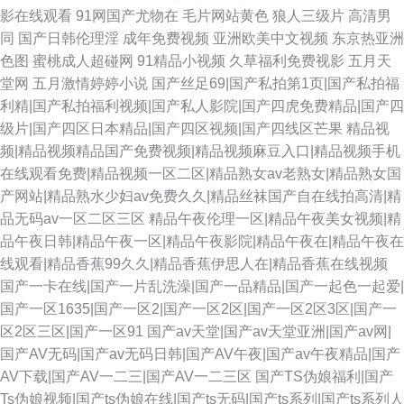
影在线观看
91网国产尤物在
毛片网站黄色
狼人三级片
高清男
同
国产日韩伦理淫
成年免费视频
亚洲欧美中文视频
东京热亚洲
色图
蜜桃成人超碰网
91精品小视频
久草福利免费视影
五月天
堂网
五月激情婷婷小说
国产丝足69|国产私拍第1页|国产私拍福
利精|国产私拍福利视频|国产私人影院|国产四虎免费精品|国产四
级片|国产四区日本精品|国产四区视频|国产四线区芒果
精品视
频|精品视频精品国产免费视频|精品视频麻豆入口|精品视频手机
在线观看免费|精品视频一区二区|精品熟女av老熟女|精品熟女国
产网站|精品熟水少妇av免费久久|精品丝袜国产自在线拍高清|精
品无码av一区二区三区
精品午夜伦理一区|精品午夜美女视频|精
品午夜日韩|精品午夜一区|精品午夜影院|精品午夜在|精品午夜在
线观看|精品香蕉99久久|精品香蕉伊思人在|精品香蕉在线视频
国产一卡在线|国产一片乱洗澡|国产一品精品|国产一起色一起爱|
国产一区1635|国产一区2|国产一区2区|国产一区2区3区|国产一
区2区三区|国产一区91
国产av天堂|国产av天堂亚洲|国产av网|
国产AV无码|国产av无码日韩|国产AV午夜|国产av午夜精品|国产
AV下载|国产AV一二三|国产AV一二三区
国产TS伪娘福利|国产
Ts伪娘视频|国产ts伪娘在线|国产ts无码|国产ts系列|国产ts系列人