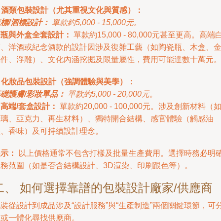
. 酒類包裝設計（尤其重視文化與質感）：
標/酒標設計：
單款約5,000 - 15,000元。
酒瓶與外盒全套設計：
單款約15,000 - 80,000元甚至更高。高端
酒、洋酒或紀念酒款的設計因涉及復雜工藝（如陶瓷瓶、木盒、
屬件、浮雕）、文化內涵挖掘及限量屬性，費用可能達數十萬元
. 化妝品包裝設計（強調體驗與美學）：
礎護膚/彩妝單品：
單款約5,000 - 20,000元。
高端/套盒設計：
單款約20,000 - 100,000元。涉及創新材料（
玻璃、亞克力、再生材料）、獨特開合結構、感官體驗（觸感油
墨、香味）及可持續設計理念。
提示：
以上價格通常不包含打樣及批量生產費用。選擇時務必明
服務范圍（如是否含結構設計、3D渲染、印刷跟色等）。
二、 如何選擇靠譜的包裝設計廠家/供應商
裝從設計到成品涉及“設計服務”與“生產制造”兩個關鍵環節，可
開或一體化尋找供應商。