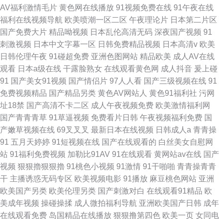
AV福利激情毛片
黄色网在线播放
91视频免费在线
91午夜在线
福利在线视频导航
欧美喷潮一区二区
午夜理论片
日本第二片区
国产免费大片
精品呦视频
日本乱伦高清无码
深夜国产视频
91
刺激视频
日本中文字幕一区
日韩免费精品视频
日本高清v
欧美
日韩伦理午夜
91碰超免费
亚洲色图网站
精品欧美
成人AV在线
观看
日本a级在线
干露脸熟女
在线观看黄色网
成人抖音
爰上碰
91
国产美女91视频
国产情侣片
97人人看
国产三级视频在线
91
免费视频精品
国产精品另类
黄色AV网站人
黄色91福利社
污网
址18禁
国产高清不卡二区
成人午夜视频免费
欧美激情福利网
国产青青青草
91草逼视频
免费看片日韩
午夜视频福利免费
国
产嫩草视频在线
69叉叉叉
最新日本在线视频
日韩成人a
青青操
91
五月天婷婷
91短视频在线
国产在线观看的
白丝美女自慰网
站
91福利免费视频
加勒比91AV
91在线观看
黄网站av在线
国产
视频
狠狠擼狠狠擼
91桃色小视频
91激情
91干啪啪
青青操青青
干
主播诱惑无码专区
欧美视频电影
91播放
麻豆桃色网站
亚洲
欧美国产另类
欧美伦理另类
国产刺激对白
在线观看91精品
欧
美成年视频
操碰操揉
成人微拍福利导航
亚洲欧美国产日韩
成年
在线观看免费
岛国精品在线播放
狠狠撸第四色
欧美一页
女同电