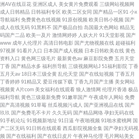
洲AV在线豆花
亚洲区成人
美女黄片免费观看
三级网站视频网
成人日韩精品
日韩福利专区
欧美二区女同
国产精品一区91
小x
导航福利
免费黄色在线视频
91原创视频
欧美日韩小视频
国产
成人在线无码
91黑料不
国产极品自拍
岛国最大色网站
精品无
码国产二品
欧美一及片
激情网婷婷
人妖大片
91天堂影视
国产
www
成年人伦理片
高清日韩电影
国产尤物视频在线
超碰福利
97视屏
91看片入口
日本国产成人视频
日本日韩欧美在线
黄色
资料入口
黄色网三级毛片
最新黄色av
麻豆影院免费
五月天堂
丁香
国产精品水多
福利所导航
三级视频网站J
51福利影院
丁香
五月天av
18日本三级全黄
乱伦天堂
国产在线短视频
丁香五月
丁香婷婷
91精品又
爱豆传媒下载
丁香九月国产主播
美女网站
视频黄
A片com
美女福利在线观看
狼人激情网
伦理片香港
极品
福利导航
黄色三级最新免费
91嫩草国产
午夜成年人网站
免费
国产高清视频
91草莓
丝瓜视频污成人
国产亚洲视品在线
国产
玖玖
国产免费毛不卡片
久久无码
国产精品网络
孕妇无码在线
91手机论坛
91视频新地址
91日逼
午夜啪视频
91啪水蜜桃网
国
产二区无码
91日韩在线观看
西瓜影院视频全集
国产孕妇无码视
频
国产在线福利
国产在线日皮片
午夜神马伦理
毛片网站美女